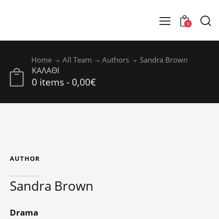
0
Home
All Team
Authors
Sandra Brown
ΚΑΛΑΘΙ
0 items
-
0,00€
AUTHOR
Sandra Brown
Drama
0%