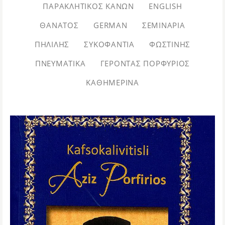
ΠΑΡΑΚΛΗΤΙΚΌΣ ΚΑΝΏΝ
ENGLISH
ΘΆΝΑΤΟΣ
GERMAN
ΣΕΜΙΝΆΡΙΑ
ΠΗΛΊΛΗΣ
ΣΥΚΟΦΑΝΤΊΑ
ΦΩΣΤΊΝΗΣ
ΠΝΕΥΜΑΤΙΚΆ
ΓΈΡΟΝΤΑΣ ΠΟΡΦΎΡΙΟΣ
ΚΑΘΗΜΕΡΙΝΆ