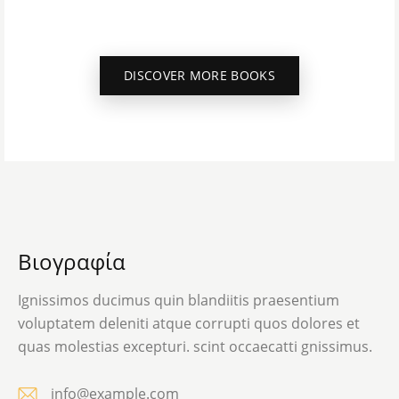
DISCOVER MORE BOOKS
Βιογραφία
Ignissimos ducimus quin blandiitis praesentium
voluptatem deleniti atque corrupti quos dolores et
quas molestias excepturi. scint occaecatti gnissimus.
info@example.com