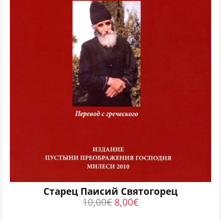
Старец Паисий Святогорец
10,00
€
8,00
€