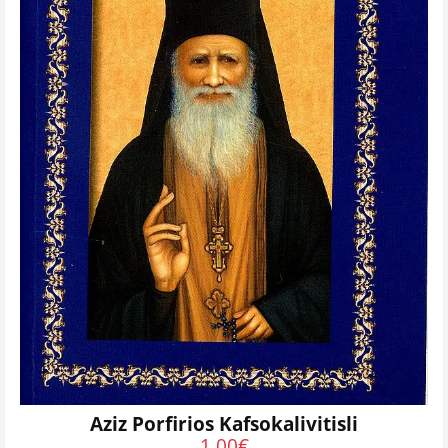
Aziz Porfirios Kafsokalivitisli
1,00
€