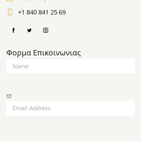
E-
+1 840 841 25 69
m
Ph
ail
on
:
e:
Φορμα Επικοινωνιας