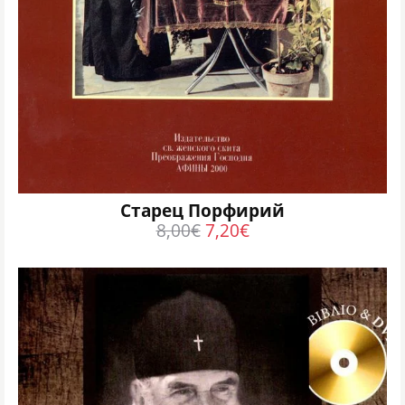
Cтарец Πорфирий
8,00
€
7,20
€