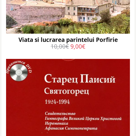
Viata si lucrarea parintelui Porfirie
10,00
€
9,00
€