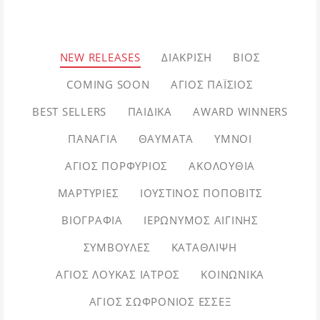
NEW RELEASES
ΔΙΆΚΡΙΣΗ
ΒΊΟΣ
COMING SOON
ΆΓΙΟΣ ΠΑΪ́ΣΙΟΣ
BEST SELLERS
ΠΑΙΔΙΚΆ
AWARD WINNERS
ΠΑΝΑΓΊΑ
ΘΑΎΜΑΤΑ
ΎΜΝΟΙ
ΆΓΙΟΣ ΠΟΡΦΎΡΙΟΣ
ΑΚΟΛΟΥΘΊΑ
ΜΑΡΤΥΡΊΕΣ
ΙΟΥΣΤΊΝΟΣ ΠΌΠΟΒΙΤΣ
ΒΙΟΓΡΑΦΊΑ
ΙΕΡΏΝΥΜΟΣ ΑΙΓΊΝΗΣ
ΣΥΜΒΟΥΛΈΣ
ΚΑΤΆΘΛΙΨΗ
ΆΓΙΟΣ ΛΟΥΚΆΣ ΙΑΤΡΌΣ
ΚΟΙΝΩΝΙΚΆ
ΆΓΙΟΣ ΣΩΦΡΌΝΙΟΣ ΈΣΣΕΞ