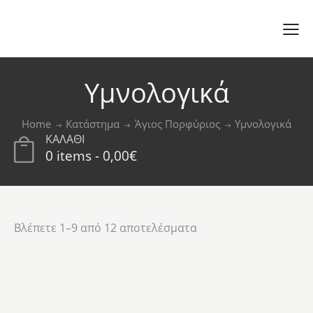
Υμνολογικά
Home
Κατάστημα
Άγιος Πορφύριος
Υμνολογικά
ΚΑΛΑΘΙ
0 items
-
0,00€
Βλέπετε 1–9 από 12 αποτελέσματα