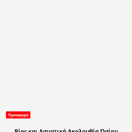
Προσφορά
Βίος και Ασματική Ακολουθία Όσίου