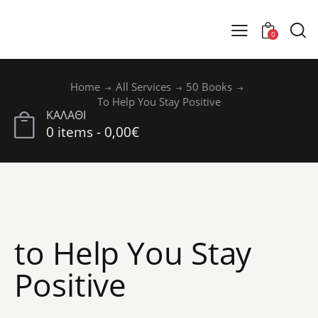
0
Home
All Services
50 Books
To Help You Stay Positive
ΚΑΛΑΘΙ
0 items
-
0,00€
to Help You Stay
Positive