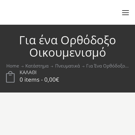
Για ένα Ορθόδοξο
Οικουμενισμό
Home
Κατάστημα
Πνευματικά
Για Ένα Ορθόδοξο...
ΚΑΛΑΘΙ
0 items
-
0,00€