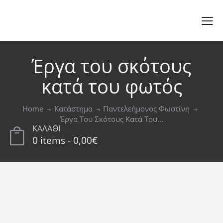
Έργα του σκότους
κατά του φωτός
Home
Κατάστημα
Παντελεήμονος Φωστίνη
Έργα Του Σκότους Κατά Του...
ΚΑΛΑΘΙ
0 items
-
0,00€