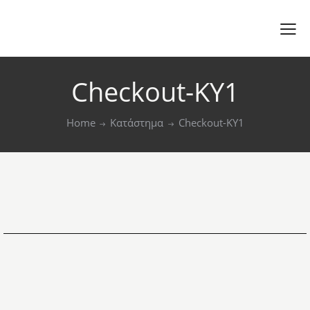
Checkout-KY1
Home
Κατάστημα
Checkout-KY1