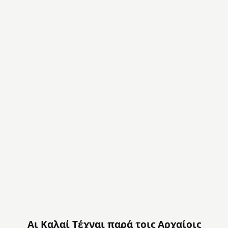
Αι Καλαί Τέχναι παρά τοις Αρχαίοις