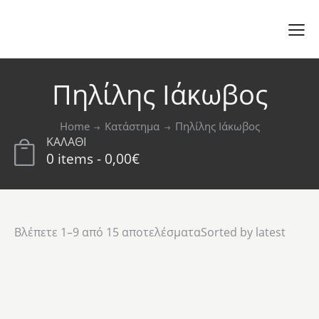
Πηλίλης Ιάκωβος
Home
Κατάστημα
Πηλίλης Ιάκωβος
ΚΑΛΑΘΙ
0 items
-
0,00€
Βλέπετε 1–9 από 15 αποτελέσματα
Sorted by latest